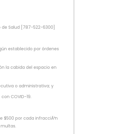
o de Salud [787-522-6300]
ún establecido por órdenes
n la cabida del espacio en
utiva o administrativa; y
n con COVID-19.
e $500 por cada infracciÃ³n
s multas.