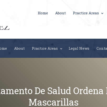
Call us:
Home
About
Practice Areas
(787)-767-7777
ome
About
Practice Areas
Legal News
Conta
tamento De Salud Ordena 
Mascarillas