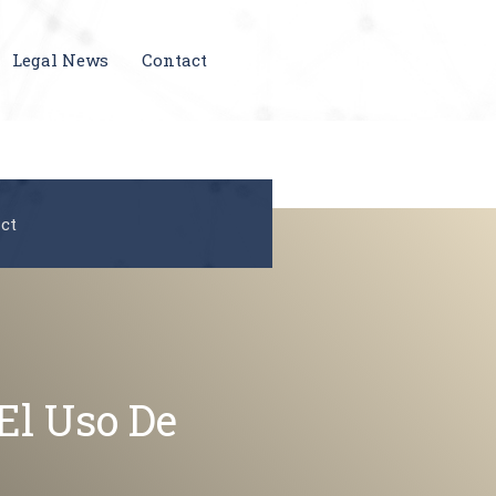
Email us:
Legal News
Contact
info@pg.legal
ct
El Uso De