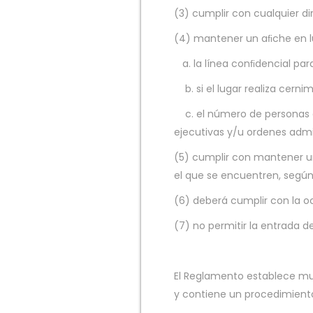
(3) cumplir con cualquier di
(4) mantener un aﬁche en lu
a. la línea conﬁdencial pa
b. si el lugar realiza cern
c. el número de personas 
ejecutivas y/u ordenes admi
(5) cumplir con mantener u
el que se encuentren, según
(6) deberá cumplir con la o
(7) no permitir la entrada
El Reglamento establece mul
y contiene un procedimiento