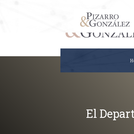
H
El Depar