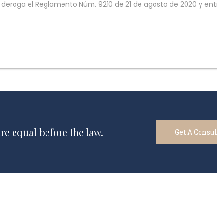
eroga el Reglamento Núm. 9210 de 21 de agosto de 2020 y entrar
are equal before the law.
Get A Consu