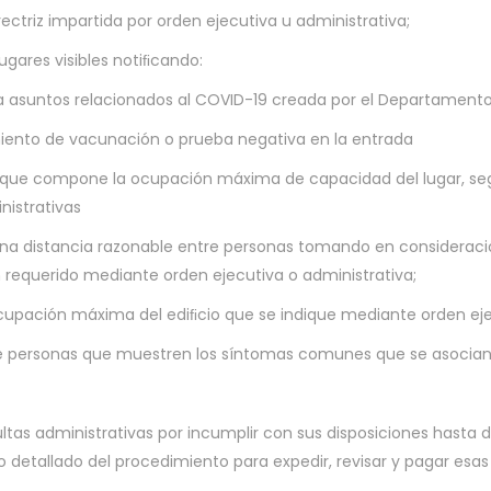
rectriz impartida por orden ejecutiva u administrativa;
gares visibles notiﬁcando:
ra asuntos relacionados al COVID-19 creada por el Departament
imiento de vacunación o prueba negativa en la entrada
que compone la ocupación máxima de capacidad del lugar, seg
nistrativas
na distancia razonable entre personas tomando en consideració
 requerido mediante orden ejecutiva o administrativa;
cupación máxima del ediﬁcio que se indique mediante orden ejec
 de personas que muestren los síntomas comunes que se asocia
tas administrativas por incumplir con sus disposiciones hasta d
 detallado del procedimiento para expedir, revisar y pagar esa