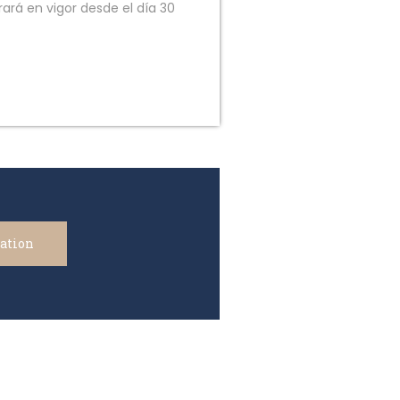
á en vigor desde el dí­a 30
lation