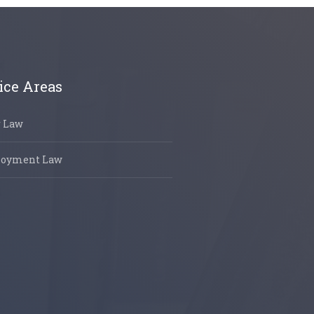
ice Areas
r Law
oyment Law