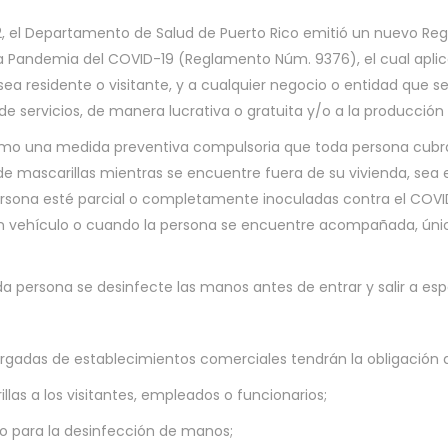
22, el Departamento de Salud de Puerto Rico emitió un nuevo Re
a Pandemia del COVID-19 (Reglamento Núm. 9376), el cual aplic
 sea residente o visitante, y a cualquier negocio o entidad que s
de servicios, de manera lucrativa o gratuita y/o a la producció
mo una medida preventiva compulsoria que toda persona cubra
 mascarillas mientras se encuentre fuera de su vivienda, sea 
ersona esté parcial o completamente inoculadas contra el COVID-
un vehículo o cuando la persona se encuentre acompañada, ún
a persona se desinfecte las manos antes de entrar y salir a esp
gadas de establecimientos comerciales tendrán la obligación 
illas a los visitantes, empleados o funcionarios;
po para la desinfección de manos;